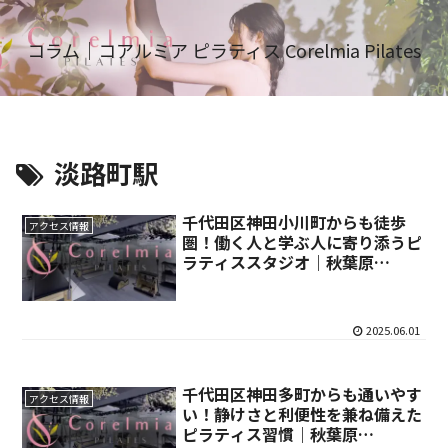
コラム｜コアルミア ピラティス Corelmia Pilates
淡路町駅
千代田区神田小川町からも徒歩
アクセス情報
圏！働く人と学ぶ人に寄り添うピ
ラティススタジオ｜秋葉原
CorelmiaPilates
2025.06.01
千代田区神田多町からも通いやす
アクセス情報
い！静けさと利便性を兼ね備えた
ピラティス習慣｜秋葉原