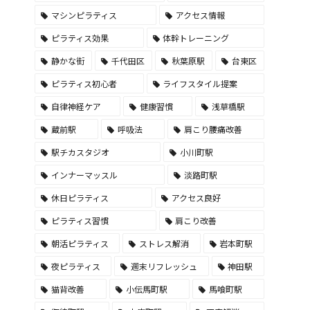
マシンピラティス
アクセス情報
ピラティス効果
体幹トレーニング
静かな街
千代田区
秋葉原駅
台東区
ピラティス初心者
ライフスタイル提案
自律神経ケア
健康習慣
浅草橋駅
蔵前駅
呼吸法
肩こり腰痛改善
駅チカスタジオ
小川町駅
インナーマッスル
淡路町駅
休日ピラティス
アクセス良好
ピラティス習慣
肩こり改善
朝活ピラティス
ストレス解消
岩本町駅
夜ピラティス
週末リフレッシュ
神田駅
猫背改善
小伝馬町駅
馬喰町駅