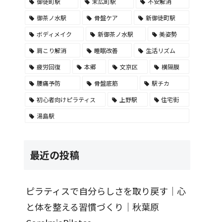
御徒町駅
末広町駅
不安解消
御茶ノ水駅
骨盤ケア
新御徒町駅
ボディメイク
新御茶ノ水駅
美姿勢
肩こり解消
睡眠改善
生活リズム
疲労回復
本郷
文京区
横隔膜
腰痛予防
骨盤底筋
駅チカ
初心者向けピラティス
上野駅
住宅街
湯島駅
最近の投稿
ピラティスで自分らしさを取り戻す｜心
と体を整える習慣づくり｜秋葉原