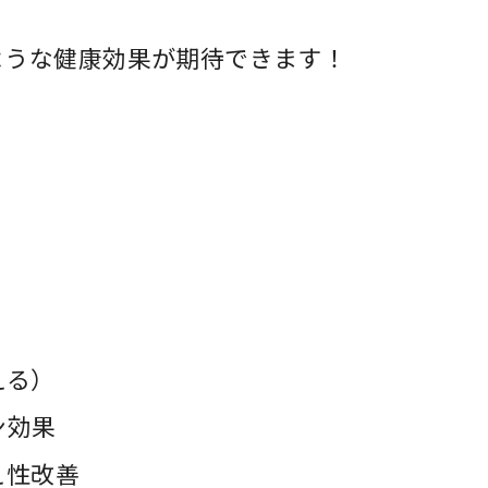
ような健康効果が期待できます！
）
）
える）
ン効果
え性改善