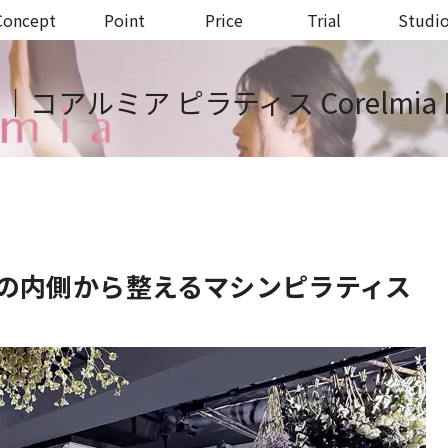
Concept
Point
Price
Trial
Studi
コアルミア ピラティス Corelmia Pi
の内側から整えるマシンピラティス